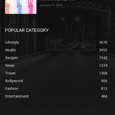
January 31, 2026
POPULAR CATEGORY
Lifestyle
5670
Health
3955
Recipes
1542
News
1374
Travel
1368
Bollywood
906
Fashion
812
Entertainment
466