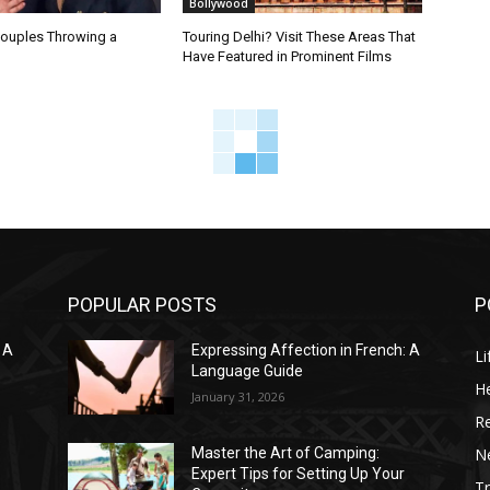
Bollywood
Couples Throwing a
Touring Delhi? Visit These Areas That
Have Featured in Prominent Films
POPULAR POSTS
P
 A
Expressing Affection in French: A
Li
Language Guide
He
January 31, 2026
R
N
Master the Art of Camping:
Expert Tips for Setting Up Your
Tr