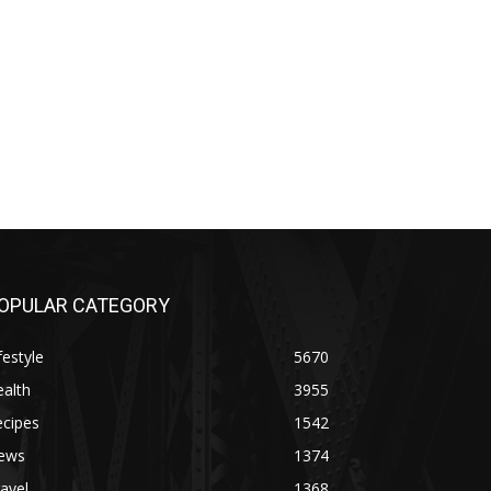
OPULAR CATEGORY
festyle
5670
alth
3955
ecipes
1542
ews
1374
avel
1368