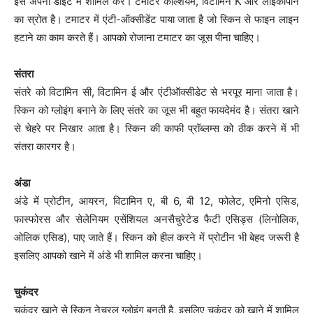
इसे अपनी डाइट में शामिल करें। टमाटर कैल्शियम, विटामिन K और लाइकोपीन
का स्रोत है। टमाटर में एंटी-ऑक्सीडेंट पाया जाता है जो स्किन से फाइन लाइन
हटाने का काम करते हैं। आपको रोजाना टमाटर का जूस पीना चाहिए।
संतरा
संतरे को विटामिन सी, विटामिन ई और एंटीऑक्सीडेट से भरपूर माना जाता है।
स्किन को ग्लोइंग बनाने के लिए संतरे का जूस भी बहुत फायदेमंद है। संंतरा खाने
से चेहरे पर निखार आता है। स्किन की काफी प्रॉब्लम्स को ठीक करने में भी
संतरा कारगर है।
अंडा
अंडे में प्रोटीन, आयरन, विटामिन ए, बी 6, बी 12, फोलेट, एमिनो एसिड,
फास्फोरस और सेलेनियम एसेंशियल अनसैचुरेटेड फैटी एसिड्स (लिनोलिक,
ओलिक एसिड), पाए जाते हैं। स्किन को हील करने में प्रोटीन भी बेहद जरूरी है
इसलिए आपको खाने में अंडे भी शामिल करना चाहिए।
चुकंदर
चुकंदर खाने से स्किन नेचुरल ग्लोइंग बनती है, इसलिए चुकंदर को खाने में शामिल