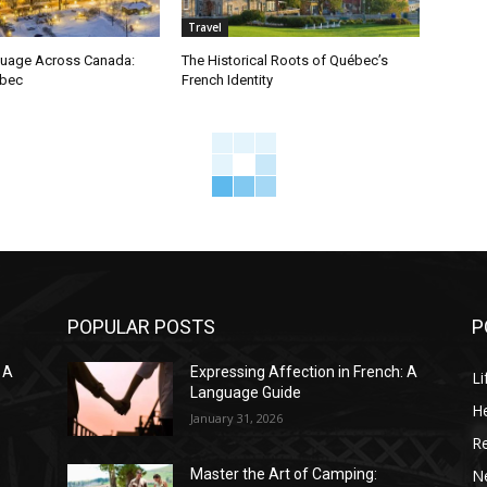
Travel
guage Across Canada:
The Historical Roots of Québec’s
bec
French Identity
POPULAR POSTS
P
 A
Expressing Affection in French: A
Li
Language Guide
He
January 31, 2026
R
N
Master the Art of Camping: