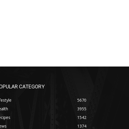
OPULAR CATEGORY
festyle
5670
alth
3955
ecipes
1542
ews
1374