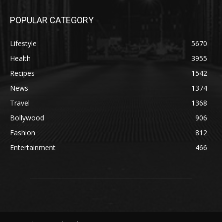
POPULAR CATEGORY
Lifestyle
5670
Health
3955
Recipes
1542
News
1374
Travel
1368
Bollywood
906
Fashion
812
Entertainment
466