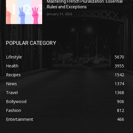
Mastering French Pluralization: Essential
Rules and Exceptions
January 31, 2026
POPULAR CATEGORY
Lifestyle
5670
Health
3955
Recipes
1542
News
1374
Travel
1368
Bollywood
906
Fashion
812
Entertainment
466