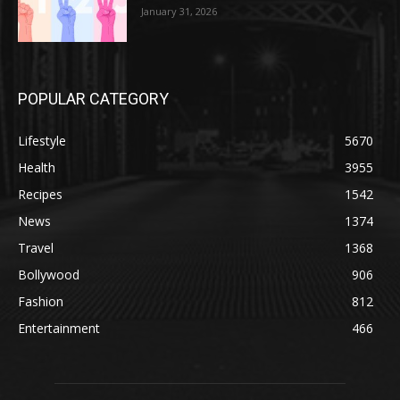
January 31, 2026
POPULAR CATEGORY
Lifestyle
5670
Health
3955
Recipes
1542
News
1374
Travel
1368
Bollywood
906
Fashion
812
Entertainment
466