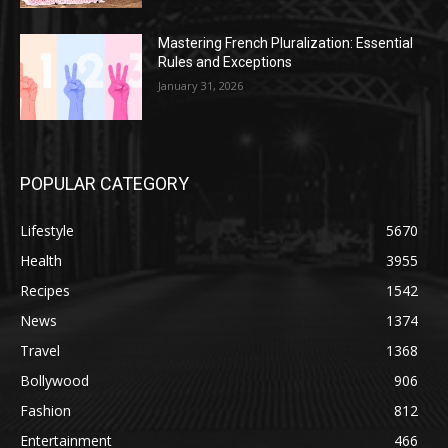
Mastering French Pluralization: Essential
Rules and Exceptions
January 31, 2026
POPULAR CATEGORY
Lifestyle
5670
Health
3955
Recipes
1542
News
1374
Travel
1368
Bollywood
906
Fashion
812
Entertainment
466