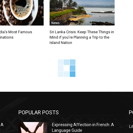
News
ndia’s Most Famous
Sri Lanka Crisis: Keep These Things in
inations
Mind if you’re Planning a Trip to the
Island Nation
POPULAR POSTS
P
 A
Expressing Affection in French: A
Li
Language Guide