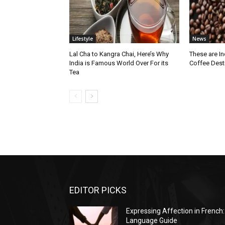
Lifestyle
News
Lal Cha to Kangra Chai, Here’s Why
These are I
India is Famous World Over For its
Coffee Dest
Tea
EDITOR PICKS
Expressing Affection in French:
Language Guide