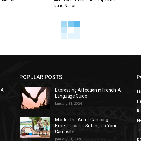
Island Nation
POPULAR POSTS
P
 A
Expressing Affection in French: A
Li
Language Guide
He
January 31, 2026
R
N
Master the Art of Camping:
Expert Tips for Setting Up Your
Tr
Campsite
B
January 31, 2026