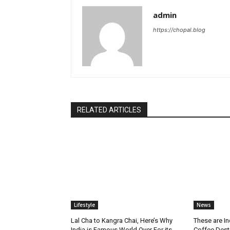
admin
https://chopal.blog
RELATED ARTICLES
Lifestyle
News
Lal Cha to Kangra Chai, Here’s Why
These are I
India is Famous World Over For its
Coffee Dest