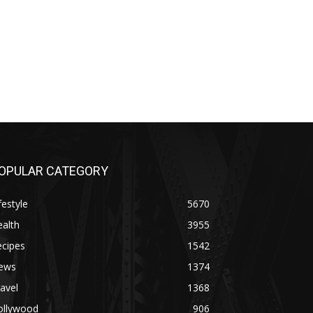
OPULAR CATEGORY
festyle
5670
alth
3955
ecipes
1542
ews
1374
avel
1368
ollywood
906