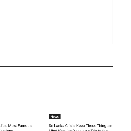
News
ndia’s Most Famous
Sri Lanka Crisis: Keep These Things in
inations
Mind if you’re Planning a Trip to the