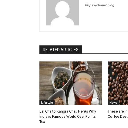
https://chopal.blog
RELATED ARTICLES
Lifestyle
News
Lal Cha to Kangra Chai, Here’s Why
These are I
India is Famous World Over For its
Coffee Dest
Tea