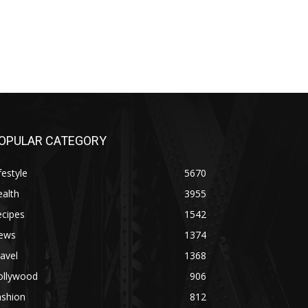
OPULAR CATEGORY
festyle
5670
alth
3955
ecipes
1542
ews
1374
avel
1368
ollywood
906
ashion
812