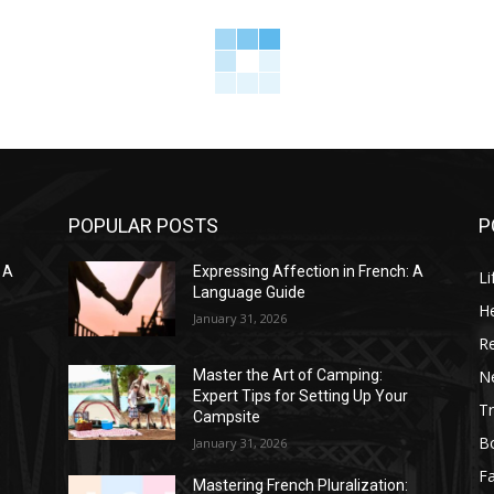
POPULAR POSTS
P
 A
Expressing Affection in French: A
Li
Language Guide
He
January 31, 2026
R
N
Master the Art of Camping:
Expert Tips for Setting Up Your
Tr
Campsite
B
January 31, 2026
F
Mastering French Pluralization: