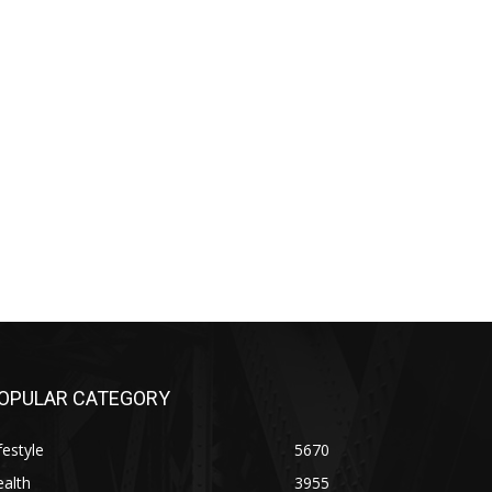
OPULAR CATEGORY
festyle
5670
alth
3955