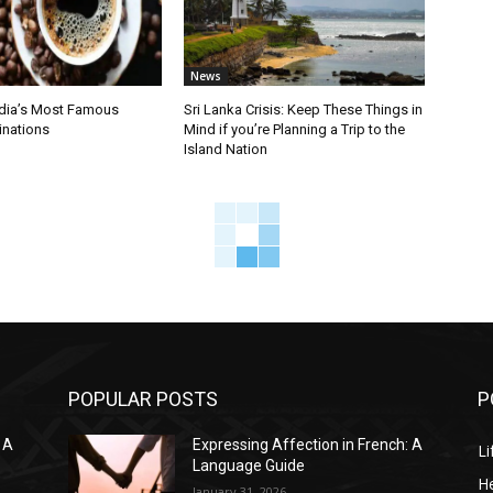
News
ndia’s Most Famous
Sri Lanka Crisis: Keep These Things in
inations
Mind if you’re Planning a Trip to the
Island Nation
POPULAR POSTS
P
 A
Expressing Affection in French: A
Li
Language Guide
He
January 31, 2026