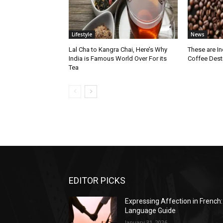
Lifestyle
News
Lal Cha to Kangra Chai, Here’s Why
These are I
India is Famous World Over For its
Coffee Dest
Tea
EDITOR PICKS
Expressing Affection in French:
Language Guide
January 31, 2026