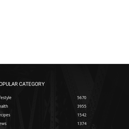
OPULAR CATEGORY
festyle
5670
alth
3955
ecipes
1542
ews
1374