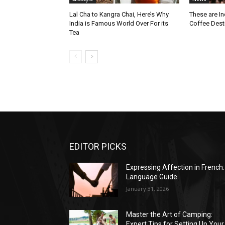
Lal Cha to Kangra Chai, Here’s Why
These are I
India is Famous World Over For its
Coffee Dest
Tea
EDITOR PICKS
Expressing Affection in French:
Language Guide
January 31, 2026
Master the Art of Camping:
Expert Tips for Setting Up Your