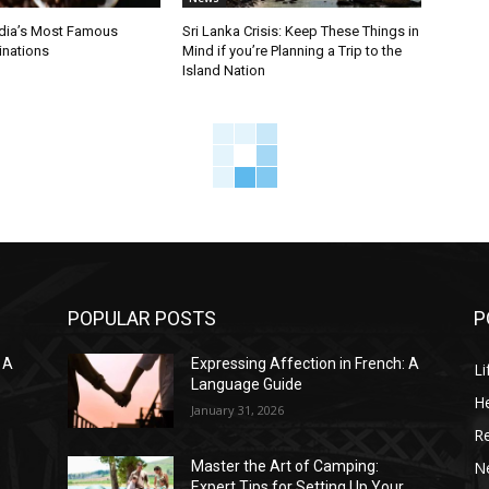
ndia’s Most Famous
Sri Lanka Crisis: Keep These Things in
inations
Mind if you’re Planning a Trip to the
Island Nation
POPULAR POSTS
P
 A
Expressing Affection in French: A
Li
Language Guide
He
January 31, 2026
R
N
Master the Art of Camping:
Expert Tips for Setting Up Your