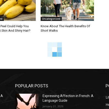
ed
Uncategorized
Peel Could Help You
Know About The Health Benefits Of
 Skin And Shiny Hair?
Short Walks
POPULAR POSTS
P
 A
Expressing Affection in French: A
Li
Language Guide
He
January 31, 2026