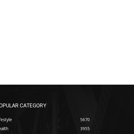
OPULAR CATEGORY
festyle
5670
alth
3955