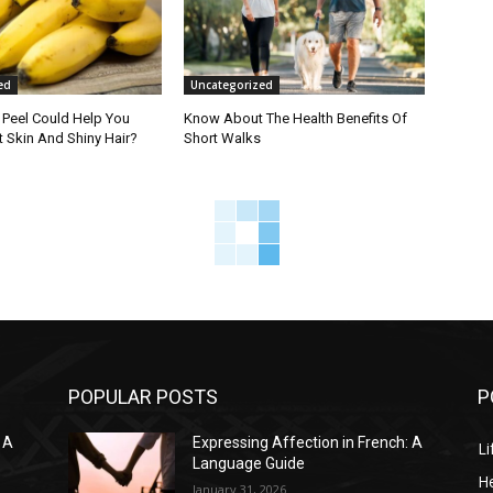
ed
Uncategorized
Peel Could Help You
Know About The Health Benefits Of
 Skin And Shiny Hair?
Short Walks
POPULAR POSTS
P
 A
Expressing Affection in French: A
Li
Language Guide
He
January 31, 2026