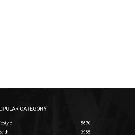
OPULAR CATEGORY
festyle
5670
alth
3955