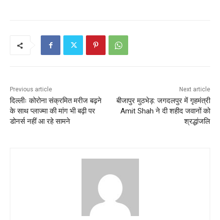
Previous article
Next article
दिल्लीः कोरोना संक्रमित मरीज बढ़ने
बीजापुर मुठभेड़: जगदलपुर में गृहमंत्री
के साथ प्लाज्मा की मांग भी बढ़ी पर
Amit Shah ने दी शहीद जवानों को
डोनर्स नहीं आ रहे सामने
श्रद्धांजलि