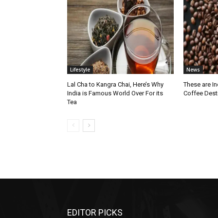
Lifestyle
News
Lal Cha to Kangra Chai, Here’s Why
These are I
India is Famous World Over For its
Coffee Dest
Tea
EDITOR PICKS