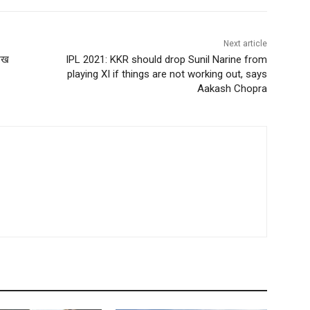
Next article
शेख
IPL 2021: KKR should drop Sunil Narine from
playing XI if things are not working out, says
Aakash Chopra